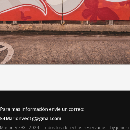
Para mas información envie un correo:
Marionvectg@gmail.com
Marion Ve © - 2024 - Todos los derechos reservados - by
junior